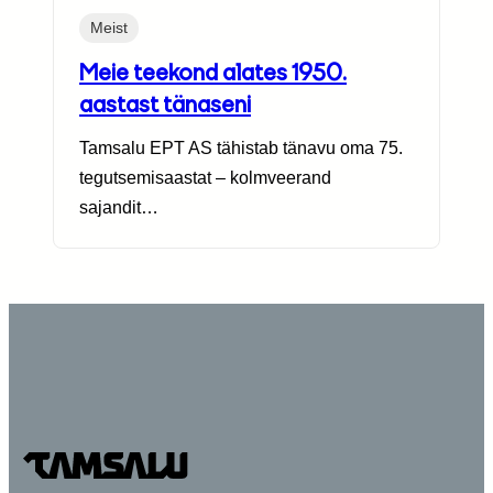
Meist
Meie teekond alates 1950.
aastast tänaseni
Tamsalu EPT AS tähistab tänavu oma 75.
tegutsemisaastat – kolmveerand
sajandit…