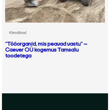
Kliendilood
“Tööorganid, mis peavad vastu” –
Caever OÜ kogemus Tamsalu
toodetega