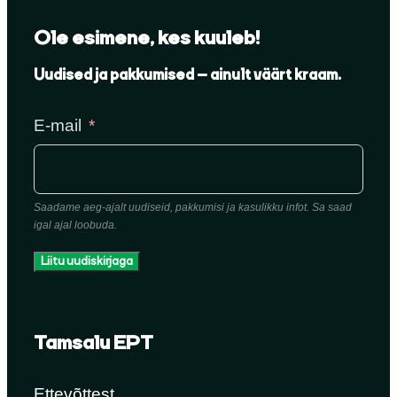
Ole esimene, kes kuuleb!
Uudised ja pakkumised – ainult väärt kraam.
E-mail
Saadame aeg-ajalt uudiseid, pakkumisi ja kasulikku infot. Sa saad
igal ajal loobuda.
Liitu uudiskirjaga
Tamsalu EPT
Ettevõttest