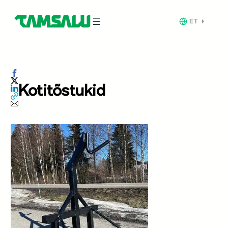
ET
Kotitõstukid